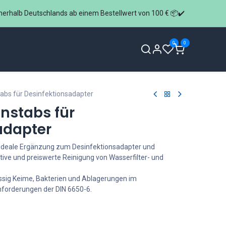
nerhalb Deutschlands ab einem Bestellwert von 100 € 📦✔️
0
0
 Anfrage
Über uns
FAQ
Kontakt
tabs für Desinfektionsadapter
onstabs für
adapter
e ideale Ergänzung zum Desinfektionsadapter und
tive und preiswerte Reinigung von Wasserfilter- und
ssig Keime, Bakterien und Ablagerungen im
nforderungen der DIN 6650-6.