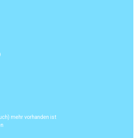
)
uch) mehr vorhanden ist
en