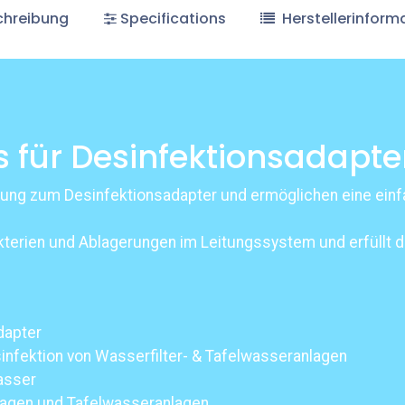
hreibung
Specifications
Herstellerinform
s für Desinfektionsadapte
zung zum Desinfektionsadapter und ermöglichen eine einfa
kterien und Ablagerungen im Leitungssystem und erfüllt d
dapter
fektion von Wasserfilter- & Tafelwasseranlagen
Wasser
nlagen und Tafelwasseranlagen