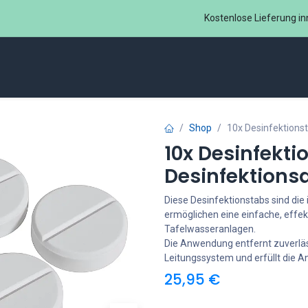
Kostenlose Lieferung in
ome
Sprudelux® Office
Zubehör Sodastream ​
B2B
Shop
10x Desinfektions
10x Desinfekti
Desinfektions
Diese Desinfektionstabs sind di
ermöglichen eine einfache, effek
Tafelwasseranlagen.
Die Anwendung entfernt zuverlä
Leitungssystem und erfüllt die A
25,95
€