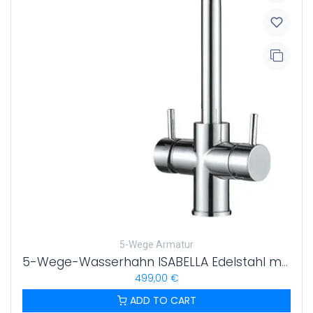
5-Wege Armatur
5-Wege-Wasserhahn ISABELLA Edelstahl massiv L-Auslauf | Chrom, Schwarz, gebürstet
499,00
€
ADD TO CART