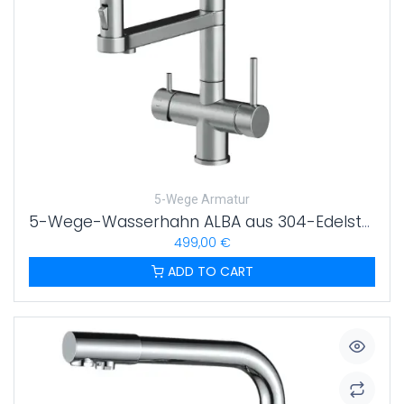
5-Wege Armatur
5-Wege-Wasserhahn ALBA aus 304-Edelstahl | ausziehbare Brause | kompatibel mit untertisch Wassersprudlern | deutsche Qualitätsmarke
499,00
€
ADD TO CART