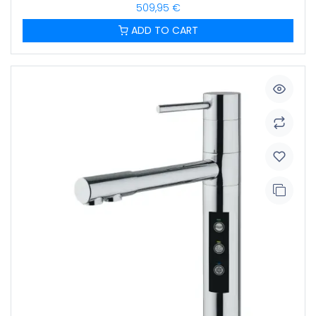
509,95
€
ADD TO CART