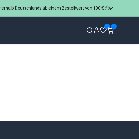
nerhalb Deutschlands ab einem Bestellwert von 100 € 📦✔️
0
0
 Anfrage
Über uns
FAQ
Kontakt