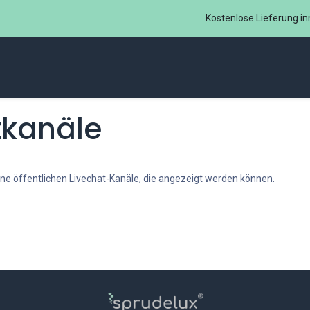
Kostenlose Lieferung in
ome
Sprudelux® Office
Zubehör Sodastream ​
B2B
tkanäle
eine öffentlichen Livechat-Kanäle, die angezeigt werden können.