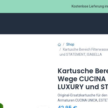
Kostenlose Lieferung in
ome
Sprudelux® Office
Zubehör Sodastream ​
B2B
Shop
Kartusche Bereich Filterwas
und STATEMENT, ISABELLA
Kartusche Bere
Wege CUCINA U
LUXURY und ST
Original-Ersatzkartusche für den
Armaturen CUCINA UNICA, ESTE
42,95
€