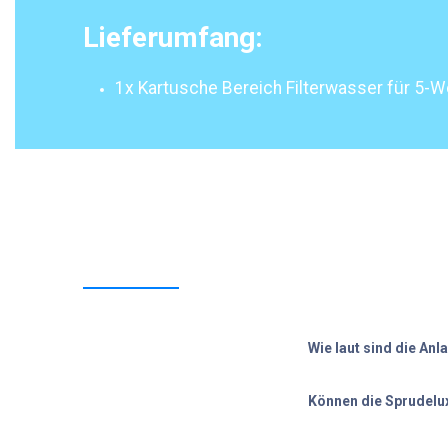
Lieferumfang:
1x Kartusche Bereich Filterwasser für 5
Wie laut sind die Anl
Können die Sprudelux