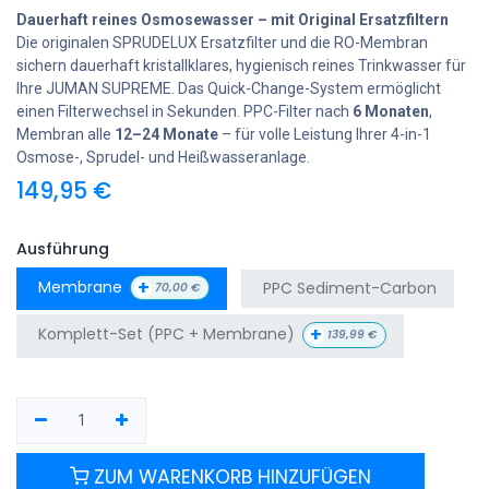
Dauerhaft reines Osmosewasser – mit Original Ersatzfiltern
Die originalen SPRUDELUX Ersatzfilter und die RO-Membran
sichern dauerhaft kristallklares, hygienisch reines Trinkwasser für
Ihre JUMAN SUPREME. Das Quick-Change-System ermöglicht
einen Filterwechsel in Sekunden. PPC-Filter nach
6 Monaten
,
Membran alle
12–24 Monate
– für volle Leistung Ihrer 4-in-1
Osmose-, Sprudel- und Heißwasseranlage.
149,95
€
Ausführung
+
Membrane
PPC Sediment-Carbon
70,00
€
+
Komplett-Set (PPC + Membrane)
139,99
€
ZUM WARENKORB HINZUFÜGEN