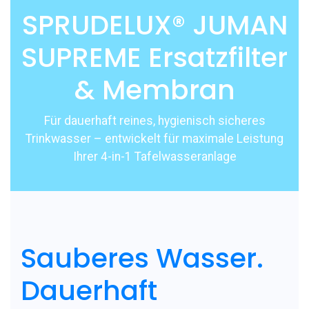
SPRUDELUX® JUMAN
SUPREME Ersatzfilter
& Membran
Für dauerhaft reines, hygienisch sicheres
Trinkwasser – entwickelt für maximale Leistung
Ihrer 4-in-1 Tafelwasseranlage
Sauberes Wasser.
Dauerhaft