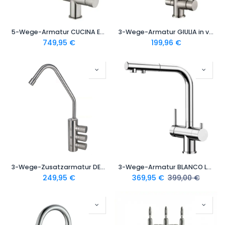
5-Wege-Armatur CUCINA ESTETICA U-Auslauf in Edelstahl massiv
3-Wege-Armatur GIULIA in verschiedenen Ausführungen - Wasserhahn aus massivem 304 Edelstahl oder Messing verchromt, 360° drehbar
749,95
€
199,96
€
3-Wege-Zusatzarmatur DELTA INOX in Edelstahl Massiv - Sodaarmatur geeignet für Sprudelwasser
3-Wege-Armatur BLANCO L-Auslauf - mit ausziehbarer Brause
249,95
€
369,95
€
399,00
€