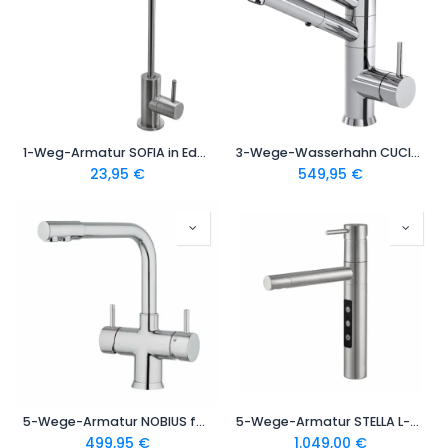
1-Weg-Armatur SOFIA in Edelstahl massiv - Osmose Wasserhahn | Farben: Edelstahl gebürstet, Schwarz
3-Wege-Wasserhahn CUCINA IDEALE Made in Italy | in verschiedenen Ausführungen
23,95
€
549,95
€
5-Wege-Armatur NOBIUS für Sprudelwasser - Made in Italy - in verschiedenen Ausführungen
5-Wege-Armatur STELLA L-Auslauf in Edelstahl massiv | Made in Italy
499,95
€
1.049,00
€