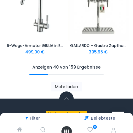
5-Wege-Armatur GIULIA in Edelstahl Massiv - Wasserhahn aus massivem 304 Edelstahl, 360° drehbar
GALLARDO – Gastro Zapfhahn für Trink- & Sprudelwasser | Edelstahl verchromt | UNO · DUE · TRIO | Made in Italy
499,00
€
395,95
€
Anzeigen 40 von 159 Ergebnisse
Mehr laden
Vertrag widerrufen
Filter
Beliebteste
Copyright © Sprudelux
0