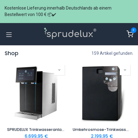
Zum Inhalt springen
Kostenlose Lieferung innerhalb Deutschlands ab einem
Bestellwert von 100 € 📦✔️
0
Shop
159 Artikel gefunden.
SPRUDELUX Trinkwasseranlage QUANTUM 150 - Auftisch Sprudelanlage für bis zu 150 Personen
Umkehrosmose-Trinkwassersystem SPRUDELUX EL
6.699,95
€
2.199,95
€