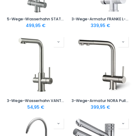
5-Wege-Wasserhahn STATEMENT aus 304-Edelstahl | ausziehbare Brause | kompatibel mit untertisch Wassersprudlern | deutsche Qualitätsmarke
3-Wege-Armatur FRANKE L-Auslauf in Edelstahl Massiv
499,95
€
339,95
€
3-Wege-Wasserhahn VANTO INOX Edelstahl massiv | L-Auslauf, C-Auslauf, U-Auslauf
3-Wege-Armatur NORA Pullout L-Auslauf | Farben: Edelstahl gebürstet, Schwarz
54,95
€
399,95
€